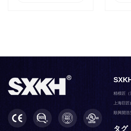
SXK
精模匠（
上海巨匠
順興開浩
タグ