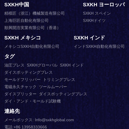
SXKH中国
SXKH ヨーロッパ
精模匠（浙江）機械製造有限公司
SXKH スペイン
上海巨匠自動化有限公司
SXKHドイツ
順興開浩実業有限公司（香港）
SXKH メキシコ
SXKH インド
メキシコSXKH自動化有限公司
インドSXKH自動化有限公司
タグ
油圧プレス
SXKHグローバル
SXKH インド
ダイスポッティングプレス
モールドフリッパー
トリミングプレス
電磁永久チャック
ツールムーバー
ダイスプリッター
ダイスポッティングプレス
ダイ・アンド・モールド試験機
連絡先
メールボックス: Info@sxkhglobal.com
電話:+86 13958333666